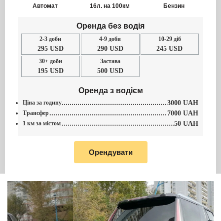
Автомат
16л. на 100км
Бензин
Оренда без водія
2-3 доби
4-9 доби
10-29 діб
295 USD
290 USD
245 USD
30+ доби
Застава
195 USD
500 USD
Оренда з водієм
Ціна за годину
3000 UAH
Трансфер
7000 UAH
1 км за містом
50 UAH
Орендувати