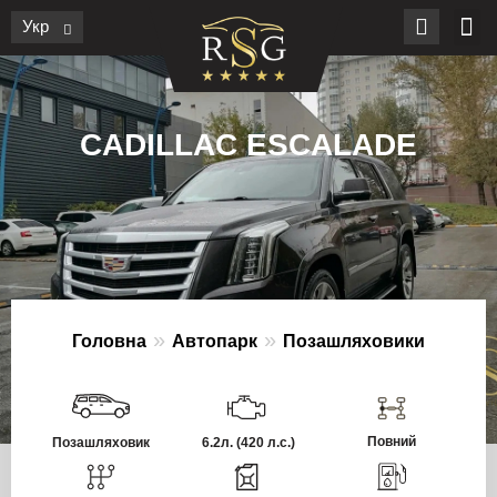
Укр
CADILLAC ESCALADE
»
»
Головна
Автопарк
Позашляховики
Повний
Позашляховик
6.2л.
(420 л.с.)