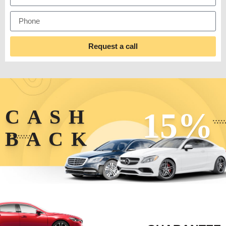
Request a call
CASH
15%
BACK