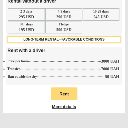
Rental without a driver
2-3 days
4-9 days
10-29 days
295 USD
290 USD
245 USD
30+ days
Pledge
195 USD
500 USD
LONG-TERM RENTAL - FAVORABLE CONDITIONS
Rent with a driver
Price per hour
3000 UAH
Transfer
7000 UAH
1km outside the city
50 UAH
Rent
More details