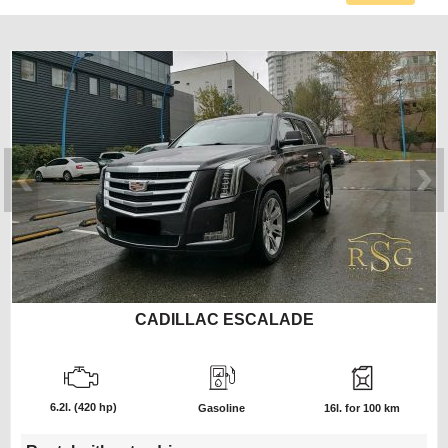
CADILLAC ESCALADE
6.2l.
(420 hp)
Gasoline
16l. for 100 km