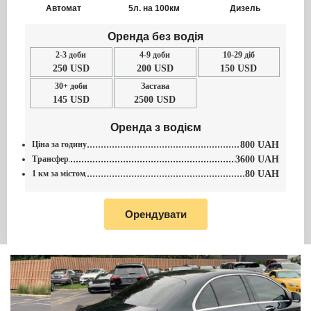
Автомат
5л. на 100км
Дизель
Оренда без водія
2-3 доби
4-9 доби
10-29 діб
250 USD
200 USD
150 USD
30+ доби
Застава
145 USD
2500 USD
Оренда з водієм
Ціна за годину
800 UAH
Трансфер
3600 UAH
1 км за містом
80 UAH
Орендувати