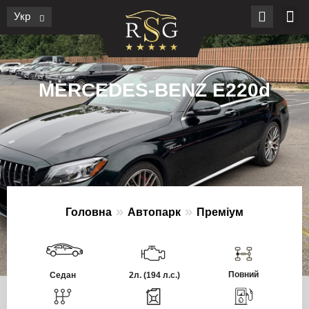
Укр
MERCEDES-BENZ E220d
»
»
Головна
Автопарк
Преміум
Повний
Седан
2л.
(194 л.с.)