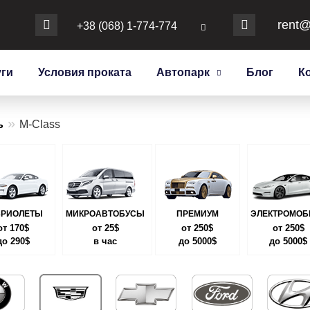
rent@
+38 (068) 1-774-774
уги
Условия проката
Автопарк
Блог
К
»
ь
M-Class
БРИОЛЕТЫ
МИКРОАВТОБУСЫ
ПРЕМИУМ
ЭЛЕКТРОМОБ
от 170$
от 25$
от 250$
от 250$
до 290$
в час
до 5000$
до 5000$