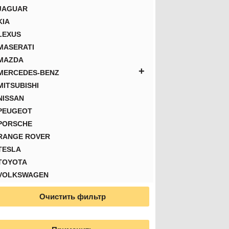
JAGUAR
KIA
LEXUS
MASERATI
MAZDA
+
MERCEDES-BENZ
MITSUBISHI
NISSAN
PEUGEOT
PORSCHE
RANGE ROVER
TESLA
TOYOTA
VOLKSWAGEN
Очистить фильтр