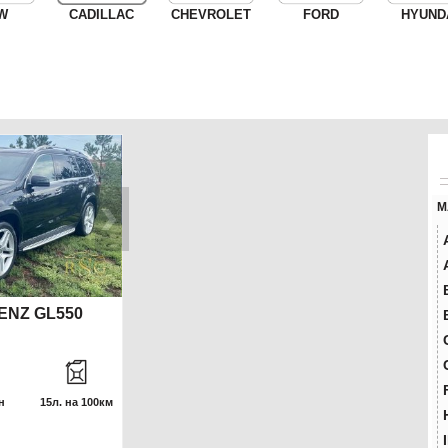
W
CADILLAC
CHEVROLET
FORD
HYUND
М
ENZ GL550
н
15л. на 100км