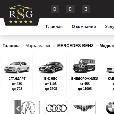
Главная
О компании
Усл
»
»
»
Головна
Марка машин
MERCEDES-BENZ
Модел
СТАНДАРТ
БИЗНЕС
ВНЕДОРОЖНИКИ
КА
от 23$
от 110$
от 45$
до 70$
до 390$
до 1100$