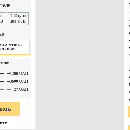
ителя
ок
10-29 суток
SD
180 USD
SD
Я АРЕНДА -
УСЛОВИЯ
елем
1200 UAH
3600 UAH
27 UAH
вать
нее