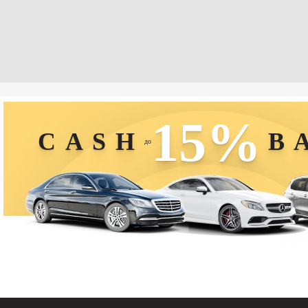
15%
CASH
B
до