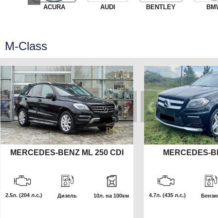
ACURA
AUDI
BENTLEY
BM
M-Class
MERCEDES-BENZ ML 250 CDI
MERCEDES-B
2.5л.
(204 л.с.)
4.7л.
(435 л.с.)
Дизель
10л. на 100км
Бензи