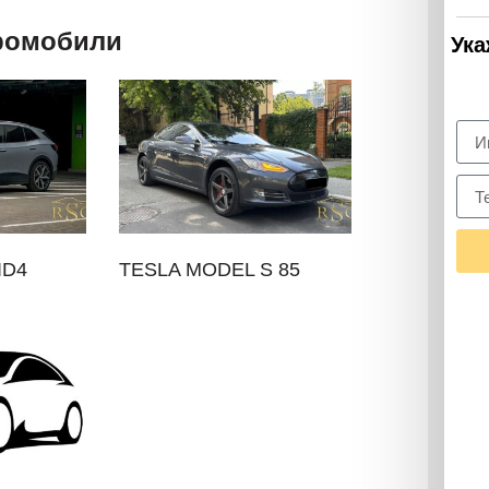
тромобили
Ука
ID4
TESLA MODEL S 85