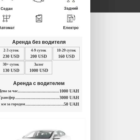
Задний
Седан
Автомат
Електро
Аренда без водителя
2-3 суток
4-9 суток
10-29 суток
230 USD
200 USD
160 USD
30+ суток
Залог
130 USD
1000 USD
Аренда с водителем
Цена за час
1000 UAH
Трансфер
3000 UAH
1 км за городом
50 UAH