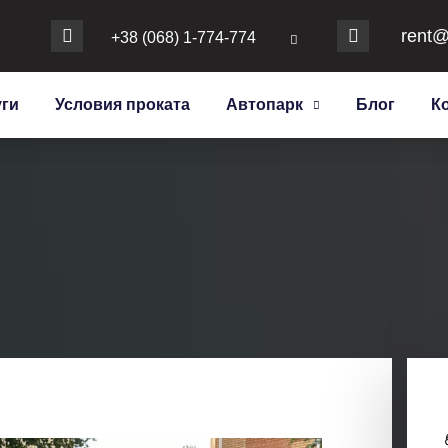
rent@
+38 (068) 1-774-774
уги
Условия проката
Автопарк
Блог
К