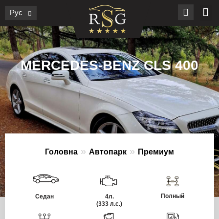
Рус
MERCEDES-BENZ CLS 400
»
»
Головна
Автопарк
Премиум
Полный
Седан
4л.
(333 л.с.)