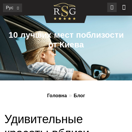
Рус
10 лучших мест поблизости
от Киева
»
Головна
Блог
Удивительные