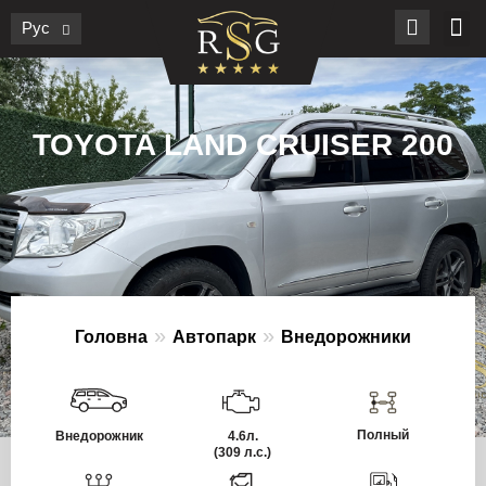
Рус
TOYOTA LAND CRUISER 200
»
»
Головна
Автопарк
Внедорожники
Полный
Внедорожник
4.6л.
(309 л.с.)